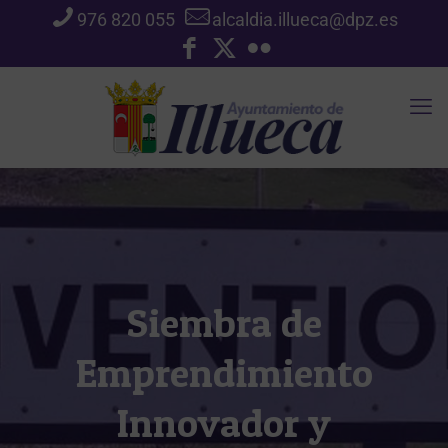
976 820 055
alcaldia.illueca@dpz.es
Siembra de
Emprendimiento
Innovador y