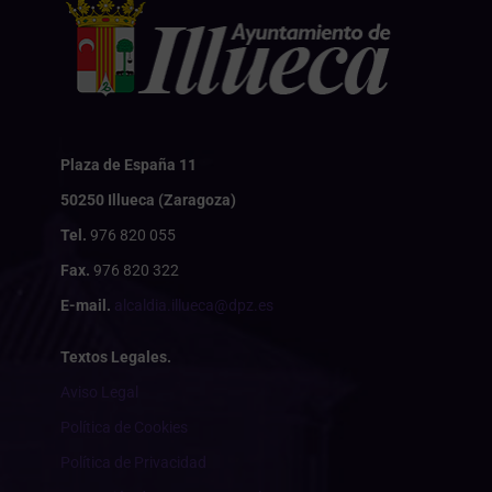
Plaza de España 11
50250 Illueca (Zaragoza)
Tel.
976 820 055
Fax.
976 820 322
E-mail.
alcaldia.illueca@dpz.es
Textos Legales.
Aviso Legal
Política de Cookies
Política de Privacidad