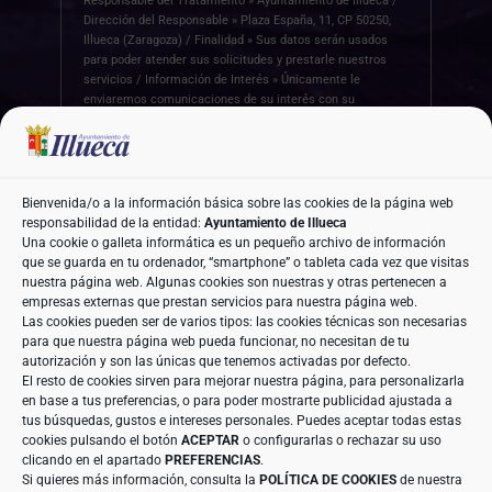
Responsable del Tratamiento » Ayuntamiento de Illueca /
Dirección del Responsable » Plaza España, 11, CP 50250,
Illueca (Zaragoza) / Finalidad » Sus datos serán usados
para poder atender sus solicitudes y prestarle nuestros
servicios / Información de Interés » Únicamente le
enviaremos comunicaciones de su interés con su
autorización previa, que podrá facilitarnos mediante la
casilla correspondiente establecida al efecto /
Legitimación » Únicamente trataremos sus datos con su
consentimiento previo, que podrá facilitarnos mediante la
casilla correspondiente establecida al efecto /
Bienvenida/o a la información básica sobre las cookies de la página web
Destinatarios » Con carácter general, sólo el personal de
responsabilidad de la entidad:
Ayuntamiento de Illueca
nuestra entidad que esté debidamente autorizado podrá
Una cookie o galleta informática es un pequeño archivo de información
tener conocimiento de la información que le pedimos /
que se guarda en tu ordenador, “smartphone” o tableta cada vez que visitas
Derechos » Tiene derecho a saber qué información
nuestra página web. Algunas cookies son nuestras y otras pertenecen a
tenemos sobre usted, corregirla y eliminarla, tal y como se
empresas externas que prestan servicios para nuestra página web.
explica en la información adicional disponible en nuestra
Las cookies pueden ser de varios tipos: las cookies técnicas son necesarias
página web / Información Adicional » Más información en
para que nuestra página web pueda funcionar, no necesitan de tu
el apartado
“POLÍTICA DE PRIVACIDAD”
de nuestra página
autorización y son las únicas que tenemos activadas por defecto.
web / Datos de Contacto DPD » aeneriz@audidat.com
El resto de cookies sirven para mejorar nuestra página, para personalizarla
en base a tus preferencias, o para poder mostrarte publicidad ajustada a
tus búsquedas, gustos e intereses personales. Puedes aceptar todas estas
cookies pulsando el botón
ACEPTAR
o configurarlas o rechazar su uso
clicando en el apartado
PREFERENCIAS
.
Si quieres más información, consulta la
POLÍTICA DE COOKIES
de nuestra