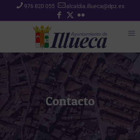
976 820 055
alcaldia.illueca@dpz.es
Contacto