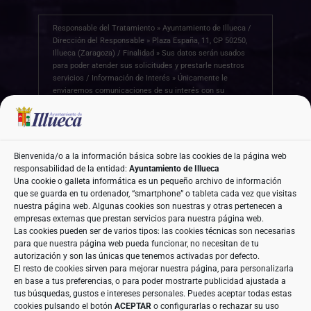
Responsable del Tratamiento » Ayuntamiento de Illueca /
Dirección del Responsable » Plaza España, 11, CP 50250,
Illueca (Zaragoza) / Finalidad » Sus datos serán usados
para poder atender sus solicitudes y prestarle nuestros
servicios / Información de Interés » Únicamente le
enviaremos comunicaciones de su interés con su
autorización previa, que podrá facilitarnos mediante la
casilla correspondiente establecida al efecto /
Legitimación » Únicamente trataremos sus datos con su
consentimiento previo, que podrá facilitarnos mediante la
casilla correspondiente establecida al efecto /
Bienvenida/o a la información básica sobre las cookies de la página web
Destinatarios » Con carácter general, sólo el personal de
responsabilidad de la entidad:
Ayuntamiento de Illueca
nuestra entidad que esté debidamente autorizado podrá
Una cookie o galleta informática es un pequeño archivo de información
tener conocimiento de la información que le pedimos /
que se guarda en tu ordenador, “smartphone” o tableta cada vez que visitas
Derechos » Tiene derecho a saber qué información
nuestra página web. Algunas cookies son nuestras y otras pertenecen a
tenemos sobre usted, corregirla y eliminarla, tal y como se
empresas externas que prestan servicios para nuestra página web.
explica en la información adicional disponible en nuestra
Las cookies pueden ser de varios tipos: las cookies técnicas son necesarias
página web / Información Adicional » Más información en
para que nuestra página web pueda funcionar, no necesitan de tu
el apartado
“POLÍTICA DE PRIVACIDAD”
de nuestra página
autorización y son las únicas que tenemos activadas por defecto.
web / Datos de Contacto DPD » aeneriz@audidat.com
El resto de cookies sirven para mejorar nuestra página, para personalizarla
en base a tus preferencias, o para poder mostrarte publicidad ajustada a
tus búsquedas, gustos e intereses personales. Puedes aceptar todas estas
cookies pulsando el botón
ACEPTAR
o configurarlas o rechazar su uso