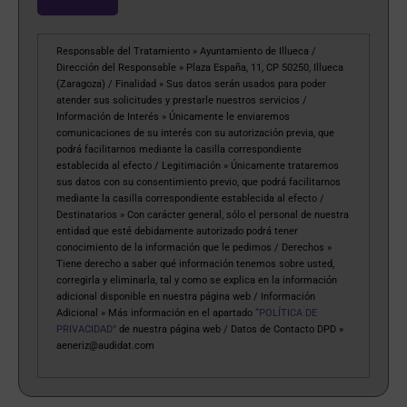
Responsable del Tratamiento » Ayuntamiento de Illueca /
Dirección del Responsable » Plaza España, 11, CP 50250, Illueca
(Zaragoza) / Finalidad » Sus datos serán usados para poder
atender sus solicitudes y prestarle nuestros servicios /
Información de Interés » Únicamente le enviaremos
comunicaciones de su interés con su autorización previa, que
podrá facilitarnos mediante la casilla correspondiente
establecida al efecto / Legitimación » Únicamente trataremos
sus datos con su consentimiento previo, que podrá facilitarnos
mediante la casilla correspondiente establecida al efecto /
Destinatarios » Con carácter general, sólo el personal de nuestra
entidad que esté debidamente autorizado podrá tener
conocimiento de la información que le pedimos / Derechos »
Tiene derecho a saber qué información tenemos sobre usted,
corregirla y eliminarla, tal y como se explica en la información
adicional disponible en nuestra página web / Información
Adicional » Más información en el apartado
“POLÍTICA DE
PRIVACIDAD”
de nuestra página web / Datos de Contacto DPD »
aeneriz@audidat.com