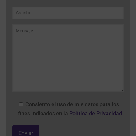
Por
favor,
deja
este
campo
vacío.
Consiento el uso de mis datos para los
fines indicados en la
Política de Privacidad