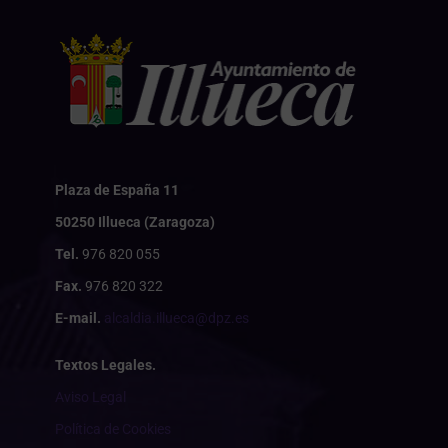
Plaza de España 11
50250 Illueca (Zaragoza)
Tel.
976 820 055
Fax.
976 820 322
E-mail.
alcaldia.illueca@dpz.es
Textos Legales.
Aviso Legal
Política de Cookies