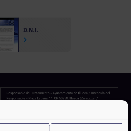
D.N.I.
Responsable del Tratamiento » Ayuntamiento de Illueca / Dirección del
Responsable » Plaza España, 11, CP 50250, Illueca (Zaragoza) /
Finalidad » Sus datos serán usados para poder atender sus solicitudes y
prestarle nuestros servicios / Información de Interés » Únicamente le
enviaremos comunicaciones de su interés con su autorización previa,
que podrá facilitarnos mediante la casilla correspondiente establecida
al efecto / Legitimación » Únicamente trataremos sus datos con su
consentimiento previo, que podrá facilitarnos mediante la casilla