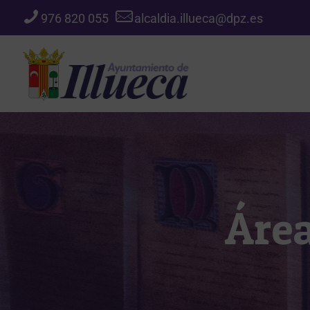
976 820 055
alcaldia.illueca@dpz.es
Áre