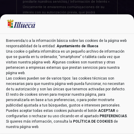
prestarle nuestros servicios / Información de Interés »
Únicamente le enviaremos comunicaciones de su
interés con su autorización previa, que podrá
facilitarnos mediante la casilla correspondiente
establecida al efecto / Legitimación » Únicamente
trataremos sus datos con su consentimiento previo,
que podrá facilitarnos mediante la casilla
correspondiente establecida al efecto / Destinatarios »
Bienvenida/o a la información básica sobre las cookies de la página web
Con carácter general, sólo el personal de nuestra
responsabilidad de la entidad:
Ayuntamiento de Illueca
entidad que esté debidamente autorizado podrá tener
Una cookie o galleta informática es un pequeño archivo de información
conocimiento de la información que le pedimos /
que se guarda en tu ordenador, “smartphone” o tableta cada vez que
Derechos » Tiene derecho a saber qué información
visitas nuestra página web. Algunas cookies son nuestras y otras
tenemos sobre usted, corregirla y eliminarla, tal y
pertenecen a empresas externas que prestan servicios para nuestra
como se explica en la información adicional
página web.
disponible en nuestra página web / Información
Las cookies pueden ser de varios tipos: las cookies técnicas son
Adicional » Más información en el apartado
“POLÍTICA
necesarias para que nuestra página web pueda funcionar, no necesitan
DE PRIVACIDAD”
de nuestra página web / Datos de
de tu autorización y son las únicas que tenemos activadas por defecto.
Contacto DPD » aeneriz@audidat.com
El resto de cookies sirven para mejorar nuestra página, para
personalizarla en base a tus preferencias, o para poder mostrarte
publicidad ajustada a tus búsquedas, gustos e intereses personales.
Puedes aceptar todas estas cookies pulsando el botón
ACEPTAR
o
configurarlas o rechazar su uso clicando en el apartado
PREFERENCIAS
.
Si quieres más información, consulta la
POLÍTICA DE COOKIES
de
nuestra página web.