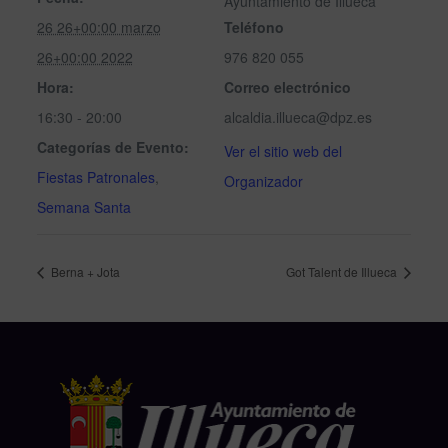
Ayuntamiento de Illueca
26 26+00:00 marzo
Teléfono
26+00:00 2022
976 820 055
Hora:
Correo electrónico
16:30 - 20:00
alcaldia.illueca@dpz.es
Categorías de Evento:
Ver el sitio web del
Fiestas Patronales
,
Organizador
Semana Santa
Berna + Jota
Got Talent de Illueca