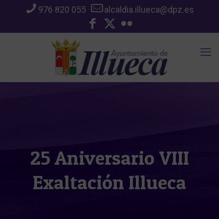
976 820 055
alcaldia.illueca@dpz.es
25 Aniversario VIII
Exaltación Illueca