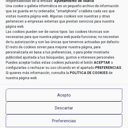
responsabilidad de la entidad:
Ayuntamiento de Illueca
entidad que esté debidamente autorizado podrá tener
Una cookie o galleta informática es un pequeño archivo de información
conocimiento de la información que le pedimos /
que se guarda en tu ordenador, “smartphone” o tableta cada vez que
Derechos » Tiene derecho a saber qué información
visitas nuestra página web. Algunas cookies son nuestras y otras
tenemos sobre usted, corregirla y eliminarla, tal y
pertenecen a empresas externas que prestan servicios para nuestra
como se explica en la información adicional
página web.
disponible en nuestra página web / Información
Las cookies pueden ser de varios tipos: las cookies técnicas son
Adicional » Más información en el apartado
“POLÍTICA
necesarias para que nuestra página web pueda funcionar, no necesitan
DE PRIVACIDAD”
de nuestra página web / Datos de
de tu autorización y son las únicas que tenemos activadas por defecto.
Contacto DPD » aeneriz@audidat.com
El resto de cookies sirven para mejorar nuestra página, para
personalizarla en base a tus preferencias, o para poder mostrarte
publicidad ajustada a tus búsquedas, gustos e intereses personales.
Puedes aceptar todas estas cookies pulsando el botón
ACEPTAR
o
configurarlas o rechazar su uso clicando en el apartado
PREFERENCIAS
.
Si quieres más información, consulta la
POLÍTICA DE COOKIES
de
nuestra página web.
© 2022 Ayuntamiento de Illueca. Todos los
Acepto
derechos reservados | Diseño Web
Estudio Digital
Descartar
MC CliC
Preferencias