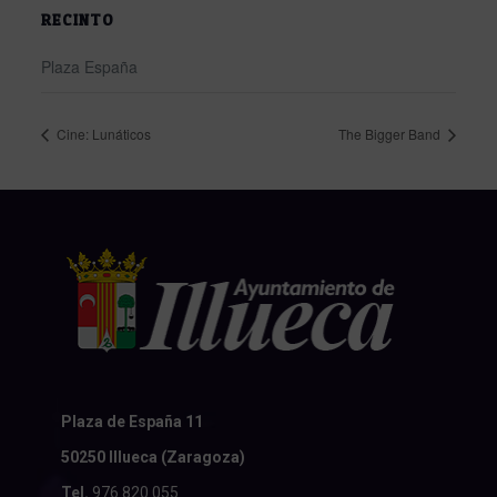
RECINTO
Plaza España
Cine: Lunáticos
The Bigger Band
Plaza de España 11
50250 Illueca (Zaragoza)
Tel.
976 820 055