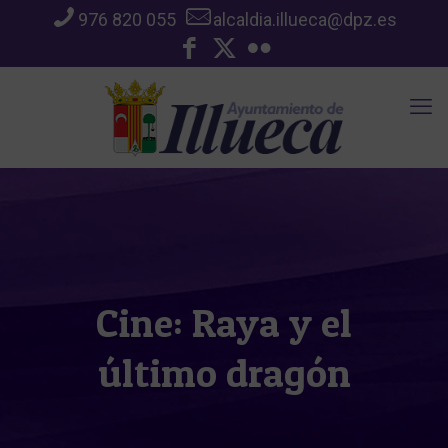
976 820 055
alcaldia.illueca@dpz.es
Cine: Raya y el
último dragón