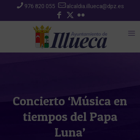
976 820 055
alcaldia.illueca@dpz.es
Concierto ‘Música en
tiempos del Papa
Luna’