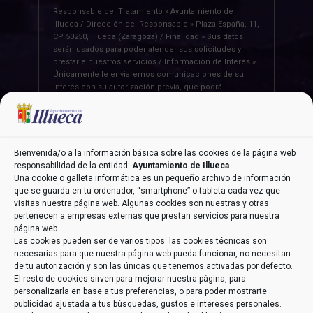
Responsable del Tratamiento » Ayuntamiento de
Illueca / Dirección del Responsable » Plaza España, 11,
CP 50250, Illueca (Zaragoza) / Finalidad » Sus datos
serán usados para poder atender sus solicitudes y
prestarle nuestros servicios / Información de Interés »
Únicamente le enviaremos comunicaciones de su
interés con su autorización previa, que podrá
facilitarnos mediante la casilla correspondiente
establecida al efecto / Legitimación » Únicamente
trataremos sus datos con su consentimiento previo,
que podrá facilitarnos mediante la casilla
correspondiente establecida al efecto / Destinatarios »
Bienvenida/o a la información básica sobre las cookies de la página web
Con carácter general, sólo el personal de nuestra
responsabilidad de la entidad:
Ayuntamiento de Illueca
entidad que esté debidamente autorizado podrá tener
Una cookie o galleta informática es un pequeño archivo de información
conocimiento de la información que le pedimos /
que se guarda en tu ordenador, “smartphone” o tableta cada vez que
Derechos » Tiene derecho a saber qué información
visitas nuestra página web. Algunas cookies son nuestras y otras
tenemos sobre usted, corregirla y eliminarla, tal y
pertenecen a empresas externas que prestan servicios para nuestra
como se explica en la información adicional
página web.
disponible en nuestra página web / Información
Las cookies pueden ser de varios tipos: las cookies técnicas son
Adicional » Más información en el apartado
“POLÍTICA
necesarias para que nuestra página web pueda funcionar, no necesitan
DE PRIVACIDAD”
de nuestra página web / Datos de
de tu autorización y son las únicas que tenemos activadas por defecto.
Contacto DPD » aeneriz@audidat.com
El resto de cookies sirven para mejorar nuestra página, para
personalizarla en base a tus preferencias, o para poder mostrarte
publicidad ajustada a tus búsquedas, gustos e intereses personales.