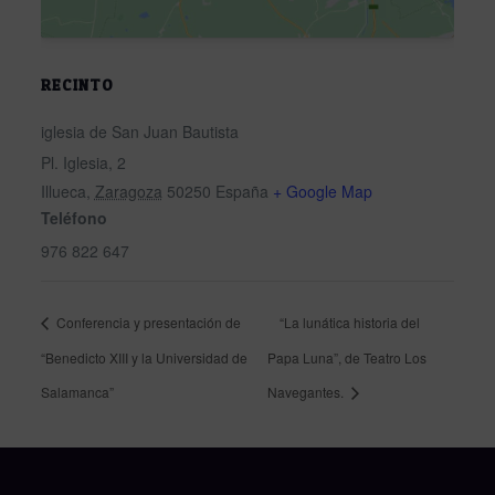
RECINTO
iglesia de San Juan Bautista
Pl. Iglesia, 2
Illueca
,
Zaragoza
50250
España
+ Google Map
Teléfono
976 822 647
Conferencia y presentación de
“La lunática historia del
“Benedicto XIII y la Universidad de
Papa Luna”, de Teatro Los
Salamanca”
Navegantes.