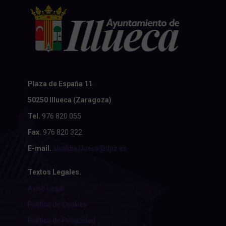
Plaza de España 11
50250 Illueca (Zaragoza)
Tel.
976 820 055
Fax.
976 820 322
E-mail.
alcaldia.illueca@dpz.es
Textos Legales.
Aviso Legal
Política de Cookies
Política de Privacidad