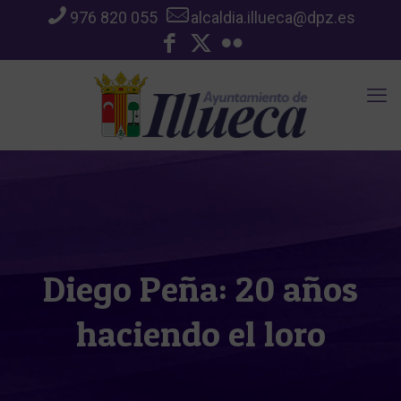
976 820 055
alcaldia.illueca@dpz.es
Diego Peña: 20 años
haciendo el loro