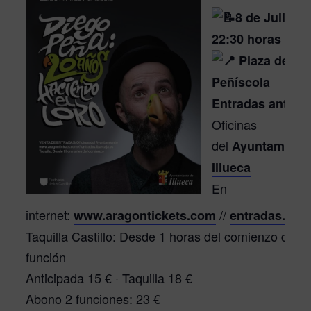
8 de Julio a 
22:30 horas
Plaza de
Peñíscola
Entradas anticip
Oficinas
del
Ayuntamient
Illueca
En
internet:
//
www.aragontickets.com
entradas.iber
Taquilla Castillo: Desde 1 horas del comienzo de la
función
Anticipada 15 € · Taquilla 18 €
Abono 2 funciones: 23 €