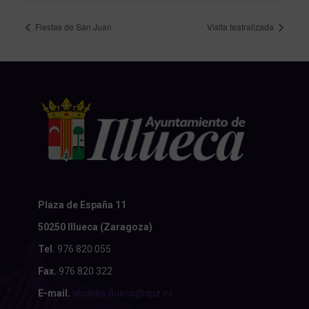
Fiestas de San Juan
Visita teatralizada
Plaza de España 11
50250 Illueca (Zaragoza)
Tel.
976 820 055
Fax.
976 820 322
E-mail.
alcaldia.illueca@dpz.es