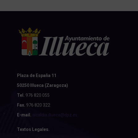
Plaza de España 11
50250 Illueca (Zaragoza)
Tel.
976 820 055
Fax.
976 820 322
E-mail.
alcaldia.illueca@dpz.es
Textos Legales.