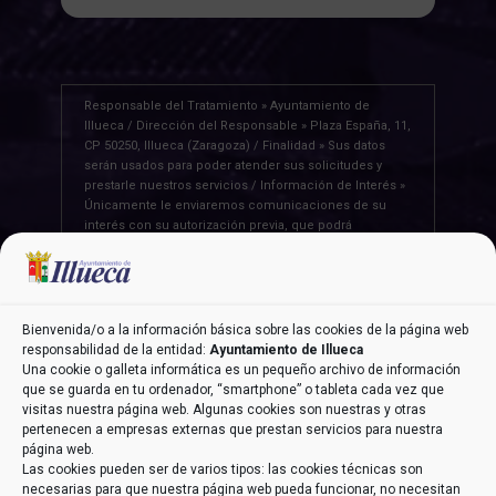
Responsable del Tratamiento » Ayuntamiento de
Illueca / Dirección del Responsable » Plaza España, 11,
CP 50250, Illueca (Zaragoza) / Finalidad » Sus datos
serán usados para poder atender sus solicitudes y
prestarle nuestros servicios / Información de Interés »
Únicamente le enviaremos comunicaciones de su
interés con su autorización previa, que podrá
facilitarnos mediante la casilla correspondiente
establecida al efecto / Legitimación » Únicamente
trataremos sus datos con su consentimiento previo,
que podrá facilitarnos mediante la casilla
correspondiente establecida al efecto / Destinatarios »
Bienvenida/o a la información básica sobre las cookies de la página web
Con carácter general, sólo el personal de nuestra
responsabilidad de la entidad:
Ayuntamiento de Illueca
entidad que esté debidamente autorizado podrá tener
Una cookie o galleta informática es un pequeño archivo de información
conocimiento de la información que le pedimos /
que se guarda en tu ordenador, “smartphone” o tableta cada vez que
Derechos » Tiene derecho a saber qué información
visitas nuestra página web. Algunas cookies son nuestras y otras
tenemos sobre usted, corregirla y eliminarla, tal y
pertenecen a empresas externas que prestan servicios para nuestra
como se explica en la información adicional
página web.
disponible en nuestra página web / Información
Las cookies pueden ser de varios tipos: las cookies técnicas son
Adicional » Más información en el apartado
“POLÍTICA
necesarias para que nuestra página web pueda funcionar, no necesitan