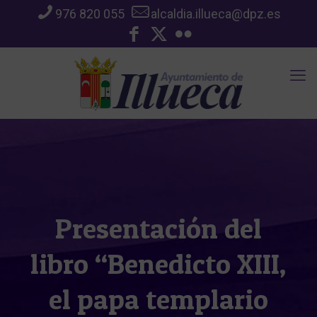
976 820 055
alcaldia.illueca@dpz.es
Presentación del
libro “Benedicto XIII,
el papa templario