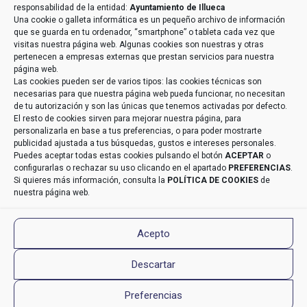
Con carácter general, sólo el personal de nuestra
responsabilidad de la entidad:
Ayuntamiento de Illueca
entidad que esté debidamente autorizado podrá tener
Una cookie o galleta informática es un pequeño archivo de información
conocimiento de la información que le pedimos /
que se guarda en tu ordenador, “smartphone” o tableta cada vez que
Derechos » Tiene derecho a saber qué información
visitas nuestra página web. Algunas cookies son nuestras y otras
tenemos sobre usted, corregirla y eliminarla, tal y
pertenecen a empresas externas que prestan servicios para nuestra
como se explica en la información adicional
página web.
disponible en nuestra página web / Información
Las cookies pueden ser de varios tipos: las cookies técnicas son
Adicional » Más información en el apartado
“POLÍTICA
necesarias para que nuestra página web pueda funcionar, no necesitan
DE PRIVACIDAD”
de nuestra página web / Datos de
de tu autorización y son las únicas que tenemos activadas por defecto.
Contacto DPD » aeneriz@audidat.com
El resto de cookies sirven para mejorar nuestra página, para
personalizarla en base a tus preferencias, o para poder mostrarte
publicidad ajustada a tus búsquedas, gustos e intereses personales.
Puedes aceptar todas estas cookies pulsando el botón
ACEPTAR
o
configurarlas o rechazar su uso clicando en el apartado
PREFERENCIAS
.
Si quieres más información, consulta la
POLÍTICA DE COOKIES
de
nuestra página web.
© 2022 Ayuntamiento de Illueca. Todos los
Acepto
derechos reservados | Diseño Web
Estudio Digital
Descartar
MC CliC
Preferencias