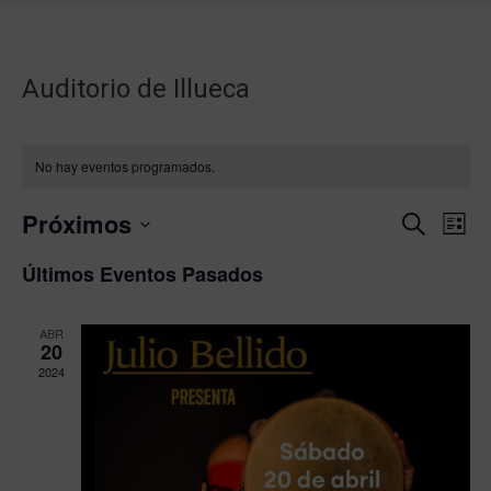
Auditorio de Illueca
No hay eventos programados.
Próximos
Naveg
Na
Buscar
Lista
Selecciona
de
de
Últimos Eventos Pasados
la
vis
búsqu
fecha.
ABR
de
y
20
2024
Ev
vistas
de
Event