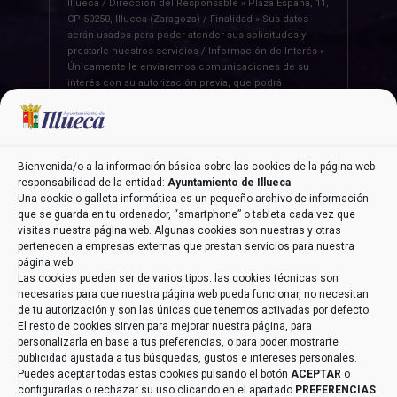
Illueca / Dirección del Responsable » Plaza España, 11,
CP 50250, Illueca (Zaragoza) / Finalidad » Sus datos
serán usados para poder atender sus solicitudes y
prestarle nuestros servicios / Información de Interés »
Únicamente le enviaremos comunicaciones de su
interés con su autorización previa, que podrá
facilitarnos mediante la casilla correspondiente
establecida al efecto / Legitimación » Únicamente
trataremos sus datos con su consentimiento previo,
que podrá facilitarnos mediante la casilla
correspondiente establecida al efecto / Destinatarios »
Bienvenida/o a la información básica sobre las cookies de la página web
Con carácter general, sólo el personal de nuestra
responsabilidad de la entidad:
Ayuntamiento de Illueca
entidad que esté debidamente autorizado podrá tener
Una cookie o galleta informática es un pequeño archivo de información
conocimiento de la información que le pedimos /
que se guarda en tu ordenador, “smartphone” o tableta cada vez que
Derechos » Tiene derecho a saber qué información
visitas nuestra página web. Algunas cookies son nuestras y otras
tenemos sobre usted, corregirla y eliminarla, tal y
pertenecen a empresas externas que prestan servicios para nuestra
como se explica en la información adicional
página web.
disponible en nuestra página web / Información
Las cookies pueden ser de varios tipos: las cookies técnicas son
Adicional » Más información en el apartado
“POLÍTICA
necesarias para que nuestra página web pueda funcionar, no necesitan
DE PRIVACIDAD”
de nuestra página web / Datos de
de tu autorización y son las únicas que tenemos activadas por defecto.
Contacto DPD » aeneriz@audidat.com
El resto de cookies sirven para mejorar nuestra página, para
personalizarla en base a tus preferencias, o para poder mostrarte
publicidad ajustada a tus búsquedas, gustos e intereses personales.
Puedes aceptar todas estas cookies pulsando el botón
ACEPTAR
o
configurarlas o rechazar su uso clicando en el apartado
PREFERENCIAS
.