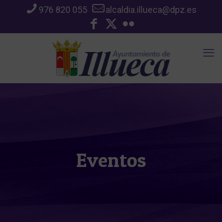
976 820 055
alcaldia.illueca@dpz.es
Eventos