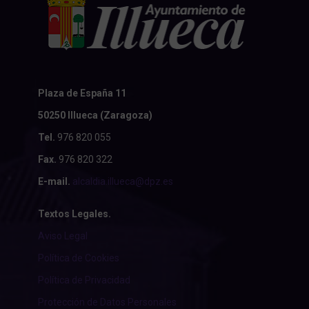
Plaza de España 11
50250 Illueca (Zaragoza)
Tel.
976 820 055
Fax.
976 820 322
E-mail.
alcaldia.illueca@dpz.es
Textos Legales.
Aviso Legal
Política de Cookies
Política de Privacidad
Protección de Datos Personales