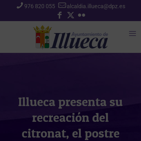
976 820 055
alcaldia.illueca@dpz.es
Illueca presenta su
recreación del
citronat, el postre