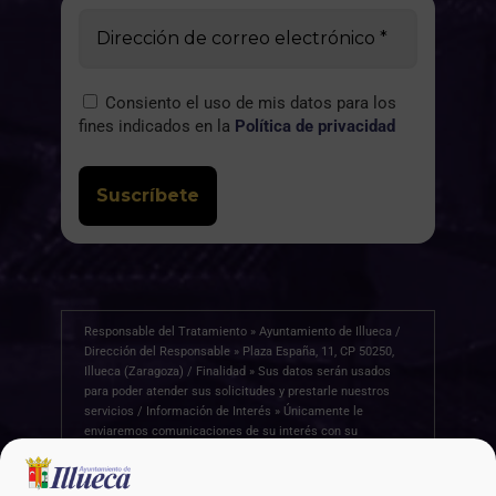
Consiento el uso de mis datos para los
fines indicados en la
Política de privacidad
Responsable del Tratamiento » Ayuntamiento de Illueca /
Dirección del Responsable » Plaza España, 11, CP 50250,
Illueca (Zaragoza) / Finalidad » Sus datos serán usados
para poder atender sus solicitudes y prestarle nuestros
servicios / Información de Interés » Únicamente le
enviaremos comunicaciones de su interés con su
autorización previa, que podrá facilitarnos mediante la
casilla correspondiente establecida al efecto /
Legitimación » Únicamente trataremos sus datos con su