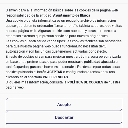
consentimiento previo, que podrá facilitarnos mediante la
casilla correspondiente establecida al efecto /
Bienvenida/o a la información básica sobre las cookies de la página web
Destinatarios » Con carácter general, sólo el personal de
responsabilidad de la entidad:
Ayuntamiento de Illueca
nuestra entidad que esté debidamente autorizado podrá
Una cookie o galleta informática es un pequeño archivo de información
tener conocimiento de la información que le pedimos /
que se guarda en tu ordenador, “smartphone” o tableta cada vez que visitas
Derechos » Tiene derecho a saber qué información
nuestra página web. Algunas cookies son nuestras y otras pertenecen a
tenemos sobre usted, corregirla y eliminarla, tal y como se
empresas externas que prestan servicios para nuestra página web.
explica en la información adicional disponible en nuestra
Las cookies pueden ser de varios tipos: las cookies técnicas son necesarias
página web / Información Adicional » Más información en
para que nuestra página web pueda funcionar, no necesitan de tu
el apartado
“POLÍTICA DE PRIVACIDAD”
de nuestra página
autorización y son las únicas que tenemos activadas por defecto.
web / Datos de Contacto DPD » aeneriz@audidat.com
El resto de cookies sirven para mejorar nuestra página, para personalizarla
en base a tus preferencias, o para poder mostrarte publicidad ajustada a
tus búsquedas, gustos e intereses personales. Puedes aceptar todas estas
cookies pulsando el botón
ACEPTAR
o configurarlas o rechazar su uso
clicando en el apartado
PREFERENCIAS
.
Si quieres más información, consulta la
POLÍTICA DE COOKIES
de nuestra
página web.
© 2022 Ayuntamiento de Illueca. Todos los
Acepto
derechos reservados | Diseño Web
Estudio Digital
Descartar
MC CliC