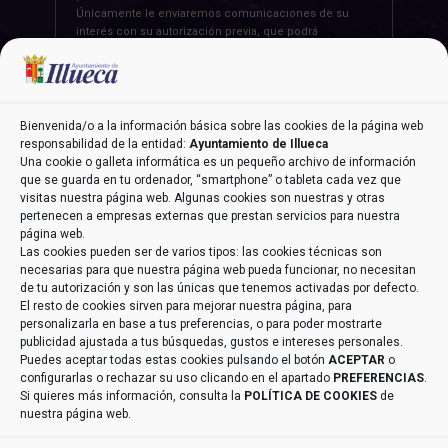
Únicamente le enviaremos comunicaciones de su
interés con su autorización previa, que podrá
facilitarnos mediante la casilla correspondiente
establecida al efecto / Legitimación » Únicamente
trataremos sus datos con su consentimiento previo,
que podrá facilitarnos mediante la casilla
correspondiente establecida al efecto / Destinatarios »
Bienvenida/o a la información básica sobre las cookies de la página web
Con carácter general, sólo el personal de nuestra
responsabilidad de la entidad:
Ayuntamiento de Illueca
entidad que esté debidamente autorizado podrá tener
Una cookie o galleta informática es un pequeño archivo de información
conocimiento de la información que le pedimos /
que se guarda en tu ordenador, “smartphone” o tableta cada vez que
Derechos » Tiene derecho a saber qué información
visitas nuestra página web. Algunas cookies son nuestras y otras
tenemos sobre usted, corregirla y eliminarla, tal y
pertenecen a empresas externas que prestan servicios para nuestra
como se explica en la información adicional
página web.
disponible en nuestra página web / Información
Las cookies pueden ser de varios tipos: las cookies técnicas son
Adicional » Más información en el apartado
“POLÍTICA
necesarias para que nuestra página web pueda funcionar, no necesitan
DE PRIVACIDAD”
de nuestra página web / Datos de
de tu autorización y son las únicas que tenemos activadas por defecto.
Contacto DPD » aeneriz@audidat.com
El resto de cookies sirven para mejorar nuestra página, para
personalizarla en base a tus preferencias, o para poder mostrarte
publicidad ajustada a tus búsquedas, gustos e intereses personales.
Puedes aceptar todas estas cookies pulsando el botón
ACEPTAR
o
configurarlas o rechazar su uso clicando en el apartado
PREFERENCIAS
.
Si quieres más información, consulta la
POLÍTICA DE COOKIES
de
nuestra página web.