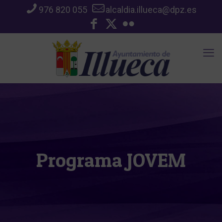
976 820 055
alcaldia.illueca@dpz.es
Programa JOVEM