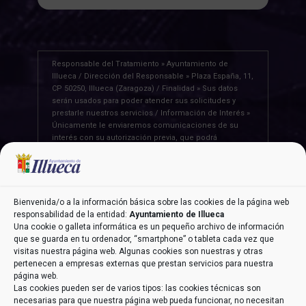
Responsable del Tratamiento » Ayuntamiento de
Illueca / Dirección del Responsable » Plaza España, 11,
CP 50250, Illueca (Zaragoza) / Finalidad » Sus datos
serán usados para poder atender sus solicitudes y
prestarle nuestros servicios / Información de Interés »
Únicamente le enviaremos comunicaciones de su
interés con su autorización previa, que podrá
facilitarnos mediante la casilla correspondiente
establecida al efecto / Legitimación » Únicamente
trataremos sus datos con su consentimiento previo,
que podrá facilitarnos mediante la casilla
correspondiente establecida al efecto / Destinatarios »
Bienvenida/o a la información básica sobre las cookies de la página web
Con carácter general, sólo el personal de nuestra
responsabilidad de la entidad:
Ayuntamiento de Illueca
entidad que esté debidamente autorizado podrá tener
Una cookie o galleta informática es un pequeño archivo de información
conocimiento de la información que le pedimos /
que se guarda en tu ordenador, “smartphone” o tableta cada vez que
Derechos » Tiene derecho a saber qué información
visitas nuestra página web. Algunas cookies son nuestras y otras
tenemos sobre usted, corregirla y eliminarla, tal y
pertenecen a empresas externas que prestan servicios para nuestra
como se explica en la información adicional
página web.
disponible en nuestra página web / Información
Las cookies pueden ser de varios tipos: las cookies técnicas son
Adicional » Más información en el apartado
“POLÍTICA
necesarias para que nuestra página web pueda funcionar, no necesitan