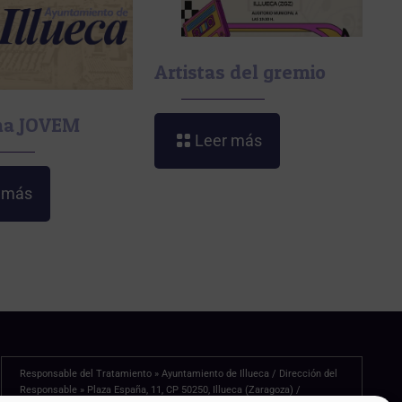
Artistas del gremio
ma JOVEM
Leer más
 más
Responsable del Tratamiento » Ayuntamiento de Illueca / Dirección del
Responsable » Plaza España, 11, CP 50250, Illueca (Zaragoza) /