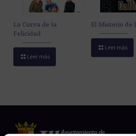
La Curva de la
El Misterio de 
Felicidad
Leer más
Leer más