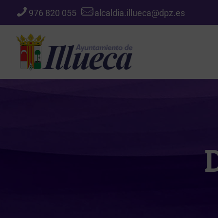
976 820 055
alcaldia.illueca@dpz.es
D